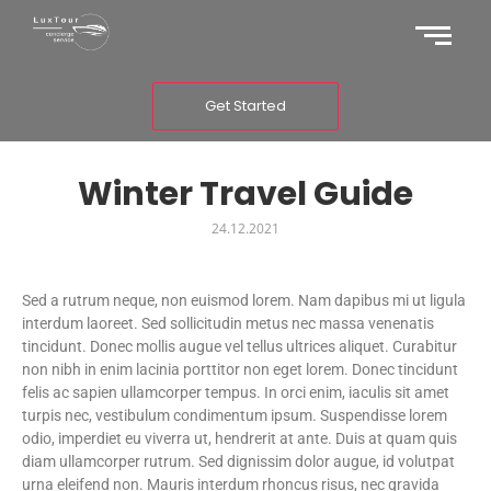
Get Started
Winter Travel Guide
24.12.2021
Sed a rutrum neque, non euismod lorem. Nam dapibus mi ut ligula
interdum laoreet. Sed sollicitudin metus nec massa venenatis
tincidunt. Donec mollis augue vel tellus ultrices aliquet. Curabitur
non nibh in enim lacinia porttitor non eget lorem. Donec tincidunt
felis ac sapien ullamcorper tempus. In orci enim, iaculis sit amet
turpis nec, vestibulum condimentum ipsum. Suspendisse lorem
odio, imperdiet eu viverra ut, hendrerit at ante. Duis at quam quis
diam ullamcorper rutrum. Sed dignissim dolor augue, id volutpat
urna eleifend non. Mauris interdum rhoncus risus, nec gravida