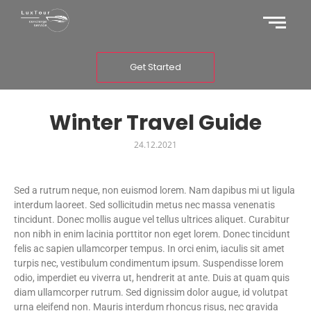
Get Started
Winter Travel Guide
24.12.2021
Sed a rutrum neque, non euismod lorem. Nam dapibus mi ut ligula
interdum laoreet. Sed sollicitudin metus nec massa venenatis
tincidunt. Donec mollis augue vel tellus ultrices aliquet. Curabitur
non nibh in enim lacinia porttitor non eget lorem. Donec tincidunt
felis ac sapien ullamcorper tempus. In orci enim, iaculis sit amet
turpis nec, vestibulum condimentum ipsum. Suspendisse lorem
odio, imperdiet eu viverra ut, hendrerit at ante. Duis at quam quis
diam ullamcorper rutrum. Sed dignissim dolor augue, id volutpat
urna eleifend non. Mauris interdum rhoncus risus, nec gravida